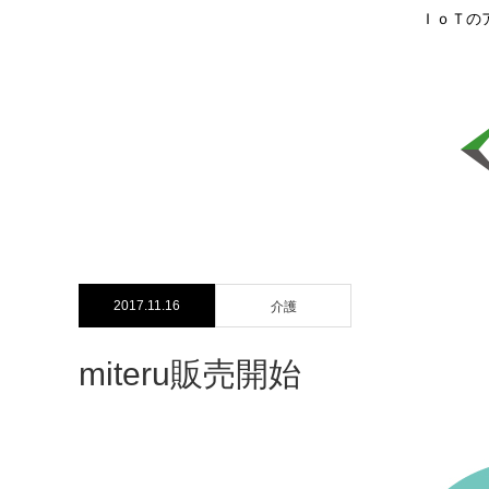
ＩｏＴの
2017.11.16
介護
miteru販売開始