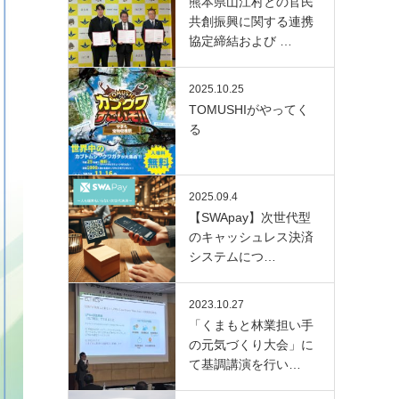
熊本県山江村との官民
共創振興に関する連携
協定締結および …
2025.10.25
TOMUSHIがやってく
る
2025.09.4
【SWApay】次世代型
のキャッシュレス決済
システムにつ…
2023.10.27
「くまもと林業担い手
の元気づくり大会」に
て基調講演を行い…