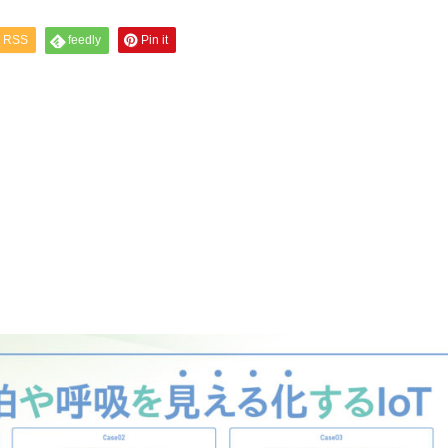
RSS
feedly
Pin it