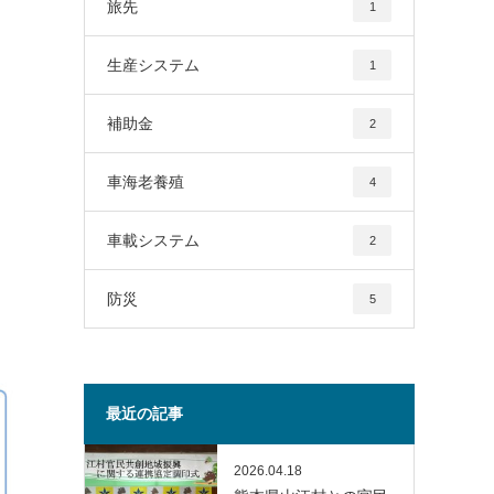
旅先
1
生産システム
1
補助金
2
車海老養殖
4
車載システム
2
防災
5
最近の記事
2026.04.18