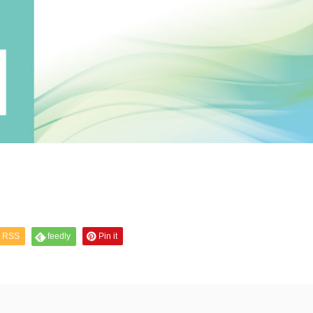
RSS
feedly
Pin it