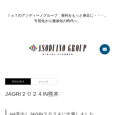
ＩｏＴのアソディーノグループ 便利をもっと身近に・・・。
可視化から価値化の時代へ。
2024.06.6
イベント
JAGRI２０２４IN熊本
H4見出しJAGRI２０２４に出展しました。