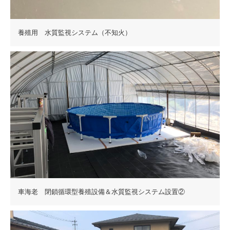
養殖用 水質監視システム（不知火）
車海老 閉鎖循環型養殖設備＆水質監視システム設置②